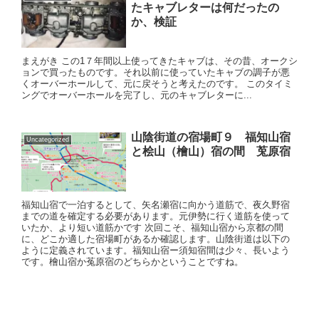
たキャブレターは何だったの
か、検証
まえがき この1７年間以上使ってきたキャブは、その昔、オークシ
ョンで買ったものです。それ以前に使っていたキャブの調子が悪
くオーバーホールして、元に戻そうと考えたのです。 このタイミ
ングでオーバーホールを完了し、元のキャブレターに...
山陰街道の宿場町９ 福知山宿
Uncategorized
と桧山（檜山）宿の間 莵原宿
福知山宿で一泊するとして、矢名瀬宿に向かう道筋で、夜久野宿
までの道を確定する必要があります。元伊勢に行く道筋を使って
いたか、より短い道筋かです 次回こそ、福知山宿から京都の間
に、どこか適した宿場町があるか確認します。山陰街道は以下の
ように定義されています。福知山宿ー須知宿間は少々、長いよう
です。檜山宿か菟原宿のどちらかということですね。