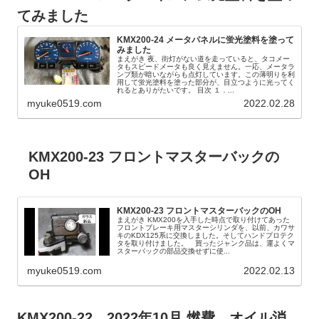
てみました
KMX200-24 メータパネルに蛍光塗料を塗って
みました
まえがき 夜、街灯がない道を走っていると、タコメー
タもスピードメータも良く見えません。一応、メータラ
ンプ類が暗いながらも点灯しています。この薄明りを利
用して蛍光塗料を塗った部分が、目立つように光ってく
れるとありがたいです。 目次 １．...
myuke0519.com
2022.02.28
KMX200-23 フロントマスターバックの
OH
KMX200-23 フロントマスターバックのOH
まえがき KMX200を入手した時点で取り付けてあった
フロントブレーキ用マスターシリンダを、以前、カワサ
キのKDX125系に交換しました。そしてハンドプロテク
タを取り付けました。 買ったジャンク品は、運よくマ
スターバックの部品交換せずに使...
myuke0519.com
2022.02.13
KMX200-22 2022年10月 燃費、オイル消