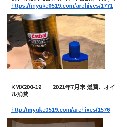
https://myuke0519.com/archives/1771
KMX200-19 2021年7月末 燃費、オイ
ル消費
http://myuke0519.com/archives/1576