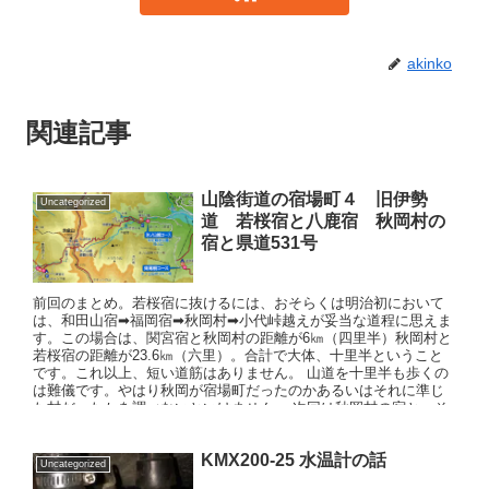
akinko
関連記事
山陰街道の宿場町４ 旧伊勢
Uncategorized
道 若桜宿と八鹿宿 秋岡村の
宿と県道531号
前回のまとめ。若桜宿に抜けるには、おそらくは明治初において
は、和田山宿➡福岡宿➡秋岡村➡小代峠越えが妥当な道程に思えま
す。この場合は、関宮宿と秋岡村の距離が6㎞（四里半）秋岡村と
若桜宿の距離が23.6㎞（六里）。合計で大体、十里半ということ
です。これ以上、短い道筋はありません。 山道を十里半も歩くの
は難儀です。やはり秋岡が宿場町だったのかあるいはそれに準じ
た村だったかを調べないといけません。 次回は秋岡村の宿と、そ
もそも県道531号の原型となるよく使われた山道が明治初にあった
の、調べてみたいと思います。
KMX200-25 水温計の話
Uncategorized