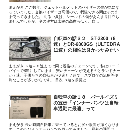
まえがき ここ数年、ジェットヘルメットのバイザーの傷が気にな
っていました。交換バイザーは高価ので、我慢できる間はそのま
ま使ってきました。 明るい夏は、シールドの傷があんまり目立ち
ませんでしたが、冬の夕方は太陽の高度も低く、自...
自転車の話３２ ST-2300（8
Uncategorized
速）とDR-6800GS（ULTEDRA
11速）の相性は良かったみたい
まえがき ６速～８速までは同じ規格のチェーンです。私はロード
バイクで8速にしています。安いチェーンが使えるのとランドナー
が７速、子供たちの自転車が６速と７速で、スプロケの流用等便
利なことが多いからです。 目次 ８速を前提と...
自転車の話１８ パールイズミ
Uncategorized
の宣伝「インナーパンツは自転
車通勤に最適」って
まえがき 長い時間自転車に乗っているとお尻や股間が痛くなりま
す。このたびインナーパンツを買ってみました。最初の課題は