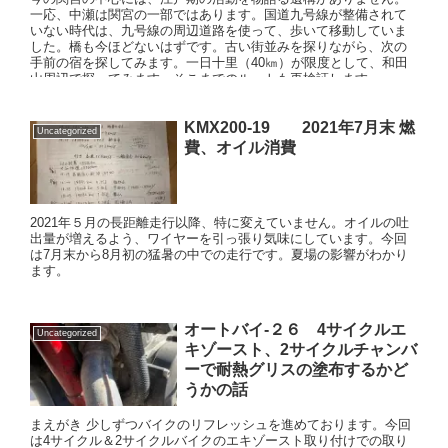
一応、中瀬は関宮の一部ではあります。国道九号線が整備されて
いない時代は、九号線の周辺道路を使って、歩いて移動していま
した。橋も今ほどないはずです。古い街並みを探りながら、次の
手前の宿を探してみます。一日十里（40㎞）が限度として、和田
山周辺で探ってみます。そこまでのルートも再検証します。
KMX200-19 2021年7月末 燃
Uncategorized
費、オイル消費
2021年５月の長距離走行以降、特に変えていません。オイルの吐
出量が増えるよう、ワイヤーを引っ張り気味にしています。今回
は7月末から8月初の猛暑の中での走行です。夏場の影響がわかり
ます。
オートバイ-２６ 4サイクルエ
Uncategorized
キゾースト、2サイクルチャンバ
ーで耐熱グリスの塗布するかど
うかの話
まえがき 少しずつバイクのリフレッシュを進めております。今回
は4サイクル＆2サイクルバイクのエキゾースト取り付けでの取り