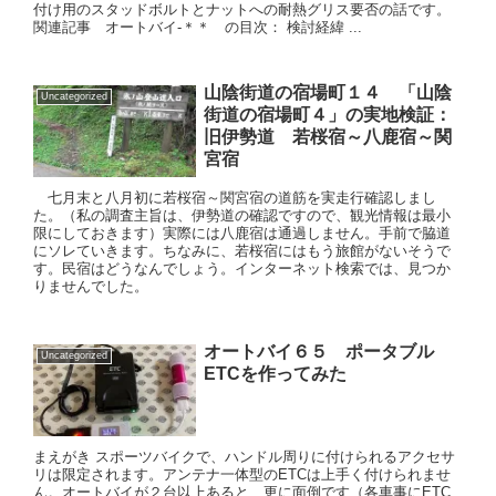
付け用のスタッドボルトとナットへの耐熱グリス要否の話です。
関連記事 オートバイ-＊＊ の目次： 検討経緯 ...
山陰街道の宿場町１４ 「山陰
Uncategorized
街道の宿場町４」の実地検証：
旧伊勢道 若桜宿～八鹿宿～関
宮宿
七月末と八月初に若桜宿～関宮宿の道筋を実走行確認しまし
た。（私の調査主旨は、伊勢道の確認ですので、観光情報は最小
限にしておきます）実際には八鹿宿は通過しません。手前で脇道
にソレていきます。ちなみに、若桜宿にはもう旅館がないそうで
す。民宿はどうなんでしょう。インターネット検索では、見つか
りませんでした。
オートバイ６５ ポータブル
Uncategorized
ETCを作ってみた
まえがき スポーツバイクで、ハンドル周りに付けられるアクセサ
リは限定されます。アンテナ一体型のETCは上手く付けられませ
ん。オートバイが２台以上あると、更に面倒です（各車事にETC