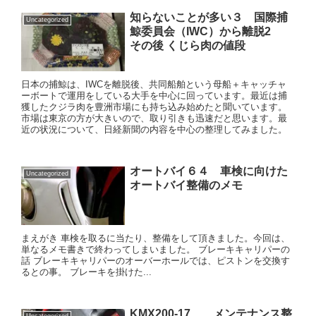
知らないことが多い３ 国際捕
Uncategorized
鯨委員会（IWC）から離脱2
その後 くじら肉の値段
日本の捕鯨は、IWCを離脱後、共同船舶という母船＋キャッチャ
ーボートで運用をしている大手を中心に回っています。最近は捕
獲したクジラ肉を豊洲市場にも持ち込み始めたと聞いています。
市場は東京の方が大きいので、取り引きも迅速だと思います。最
近の状況について、日経新聞の内容を中心の整理してみました。
オートバイ６４ 車検に向けた
Uncategorized
オートバイ整備のメモ
まえがき 車検を取るに当たり、整備をして頂きました。今回は、
単なるメモ書きで終わってしまいました。 ブレーキキャリパーの
話 ブレーキキャリパーのオーバーホールでは、ピストンを交換す
るとの事。 ブレーキを掛けた...
KMX200-17 メンテナンス整