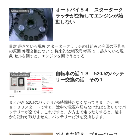
オートバイ５４ スターターク
Uncategorized
ラッチが空転してエンジンが始
動しない
目次 起きている現象 スタータークラッチの仕組みと今回の不具合
の原因 修理交換について 将来的な対応策 考察 １．起きている現
象 セルを回すと、エンジンを回そうとする...
自転車の話１３ 520Jのバッテ
Uncategorized
リー交換の話 その１
まえがき 520Jのバッテリが5時間持たなくなってきました。朝
８：００スタートですと、途中で電源を切らなければ１3:００でバ
ッテリーが空です。これですと、夕方まで走ったりすると、途中
から記録が残りません。バッテリーだけを交換します。...
でんきな話３ ブルーツース