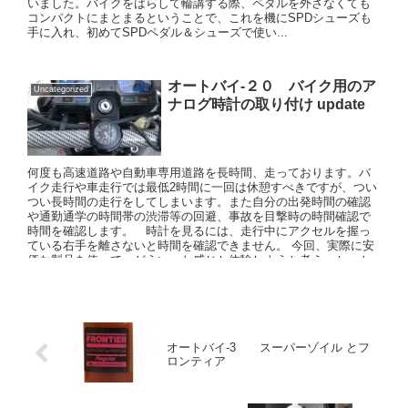
いました。バイクをばらして輪講する際、ペダルを外さなくても
コンパクトにまとまるということで、これを機にSPDシューズも
手に入れ、初めてSPDペダル＆シューズで使い...
オートバイ-２０ バイク用のア
Uncategorized
ナログ時計の取り付け update
何度も高速道路や自動車専用道路を長時間、走っております。バ
イク走行や車走行では最低2時間に一回は休憩すべきですが、つい
つい長時間の走行をしてしまいます。また自分の出発時間の確認
や通勤通学の時間帯の渋滞等の回避、事故を目撃時の時間確認で
時間を確認します。 時計を見るには、走行中にアクセルを握っ
ている右手を離さないと時間を確認できません。 今回、実際に安
価な製品を使って、どういった感じか体験しようと考え、セット
しました。実評価結果は、別途、追記したいと思います。
オートバイ-3 スーパーゾイル とフ
ロンティア