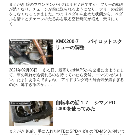
まえがき 娘のマウンテンバイクはリヤ７速ですが、フリーの動き
が渋くなり、チェーンが前に送られるようになり、フリーの役割
をしなくなってきました。つまりペダルを止めた状態から、ペダ
ルを漕ぐとチェーンのたるみを取る空転時間が増え、乗りにく
く...
KMX200-7 パイロットスク
Uncategorized
リューの調整
2021年02月06日 ある日、最寄りのNAPSから公道に出ようとし
て、車の流れが途切れるのを待っていたら突然、エンジンがスト
ン。たまにあるんですよね。 アイドリング時の混合気が濃すぎる
のか、薄すぎるのか。...
自転車の話１７ シマノPD-
Uncategorized
T400を使ってみた
まえがき 以前、手に入れたMTBにSPDペダルのPD-M540が付いて