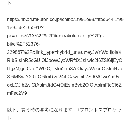
ト
https://hb.afl.rakuten.co.jp/ichiba/1f991e99.f4fad644.1f99
1e9a.de535081/?
pc=https%3A%2F%2Fitem.rakuten.co.jp%2Fg-
bike%2F52376-
229867%2F&link_type=hybrid_url&ut=eyJwYWdlIjoiaX
RlbSIsInR5cGUiOiJoeWJyaWRfdXJsIiwic2l6ZSI6IjEyO
HgxMjgiLCJuYW0iOjEsIm5hbXAiOiJyaWdodCIsImNvb
SI6MSwiY29tcCI6ImRvd24iLCJwcmljZSI6MCwiYm9yIj
oxLCJjb2wiOjAsImJidG4iOjEsInByb2QiOjAsImFtcCI6Z
mFsc2V9
以下、買う時の参考になります。↓フロントスプロケッ
ト