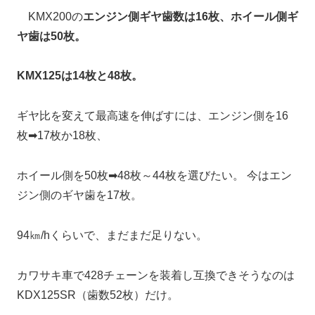
KMX200の
エンジン側ギヤ歯数は16枚、ホイール側ギ
ヤ歯は50枚。
KMX125は14枚と48枚。
ギヤ比を変えて最高速を伸ばすには、エンジン側を16
枚➡17枚か18枚、
ホイール側を50枚➡48枚～44枚を選びたい。 今はエン
ジン側のギヤ歯を17枚。
94㎞/hくらいで、まだまだ足りない。
カワサキ車で428チェーンを装着し互換できそうなのは
KDX125SR（歯数52枚）だけ。