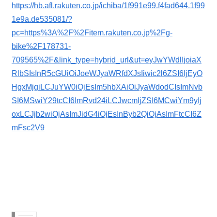
https://hb.afl.rakuten.co.jp/ichiba/1f991e99.f4fad644.1f99
1e9a.de535081/?
pc=https%3A%2F%2Fitem.rakuten.co.jp%2Fg-
bike%2F178731-
709565%2F&link_type=hybrid_url&ut=eyJwYWdlIjoiaX
RlbSIsInR5cGUiOiJoeWJyaWRfdXJsIiwic2l6ZSI6IjEyO
HgxMjgiLCJuYW0iOjEsIm5hbXAiOiJyaWdodCIsImNvb
SI6MSwiY29tcCI6ImRvd24iLCJwcmljZSI6MCwiYm9yIj
oxLCJjb2wiOjAsImJidG4iOjEsInByb2QiOjAsImFtcCI6Z
mFsc2V9