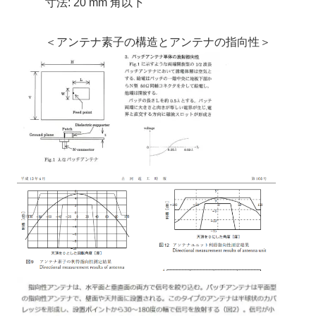
寸法
:
20 mm
角以下
＜アンテナ素子の構造とアンテナの指向性＞