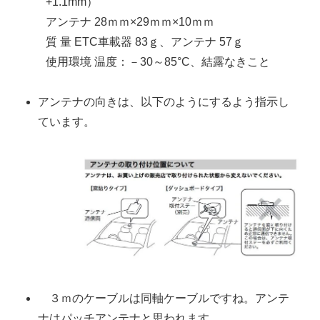
+
1
.
1
mm
）
アンテナ
28ｍｍ×2
9
ｍｍ×
10
ｍｍ
質
量
ETC車載器
83ｇ、
アンテナ
57ｇ
使
用
環境
温度
：
－3
0
～85°C、
結露
なきこと
アンテナの向きは、以下のようにするよう指示し
ています。
３ｍのケーブルは同軸ケーブルですね。アンテ
ナはパッチアンテナと思われます。