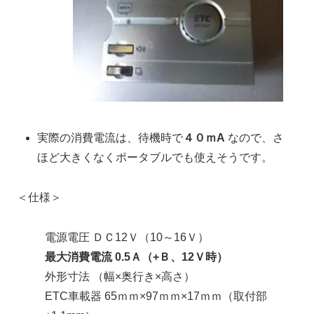
実際の消費電流は、待機時で
４０ｍA
なので、さ
ほど大きくなくポータブルでも使えそうです。
＜仕様＞
電源電圧
ＤＣ1
2Ｖ
（10
～
1
6Ｖ
）
最大消費
電
流
0
.5Ａ
（
+Ｂ
、1
2Ｖ時
）
外
形寸法
（
幅×奥
行き
×高
さ）
ETC車載器
65ｍｍ×
9
7ｍｍ×
1
7ｍｍ
（取
付
部