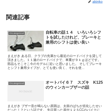
akinko
関連記事
自転車の話１４ いろいろシフ
Uncategorized
トを試したけれど、ブレーキと
兼用のシフトは使い良い
まえがき ある日、クラブの先輩から最近のロードバイクを貸して
頂きました。１１速のロードバイクで、車重が９ｋｇほどです。
部品もそこそこ今のモデルに近いと思いました。 そしてブレーキ
とシフト兼用タイプが、とても使い良く、それを使...
オートバイ６７ スズキ K125
Uncategorized
のウィンカーブザーの話
まえがき ブザー音が鳴らない原因は、太鼓のばちが劣化したせい
だった！？という話です。 先日買った原付１２５CCのバイクに