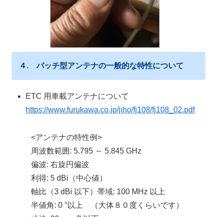
４. パッチ型アンテナの一般的な特性について
ETC
用車載アンテナ
について
https://www.furukawa.co.jp/jiho/fj108/fj108_02.pdf
<アンテナの特性例>
周波数範囲
:
5.795
～
5.845 GHz
偏波
:
右旋円偏波
利得
:
5 dBi
（中心値）
軸比（
3 dBi
以下）帯域
:
100 MHz
以上
半値角
:
0
°以上 （大体８０度くらいです）