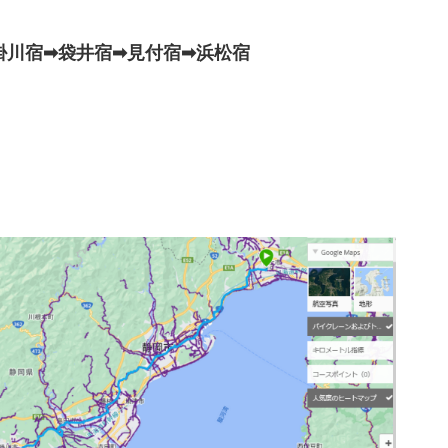
➡掛川宿➡袋井宿➡見付宿➡浜松宿