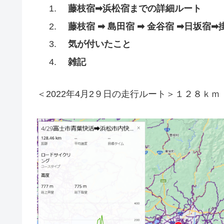
藤枝宿➡浜松宿までの詳細ルート
藤枝宿 ➡ 島田宿 ➡ 金谷宿 ➡日坂宿
気が付いたこと
雑記
＜2022年4月2９日の走行ルート＞１２８ｋｍ