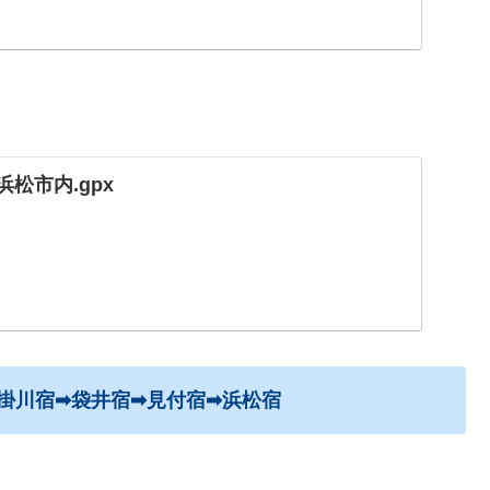
浜松市内.gpx
宿➡掛川宿➡袋井宿➡見付宿➡浜松宿