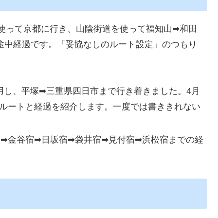
使って京都に行き、山陰街道を使って福知山➡和田
途中経過です。「妥協なしのルート設定」のつもり
利用し、平塚➡三重県四日市まで行き着きました。4月
のルートと経過を紹介します。一度では書ききれない
宿➡金谷宿➡日坂宿➡袋井宿➡見付宿➡浜松宿までの経