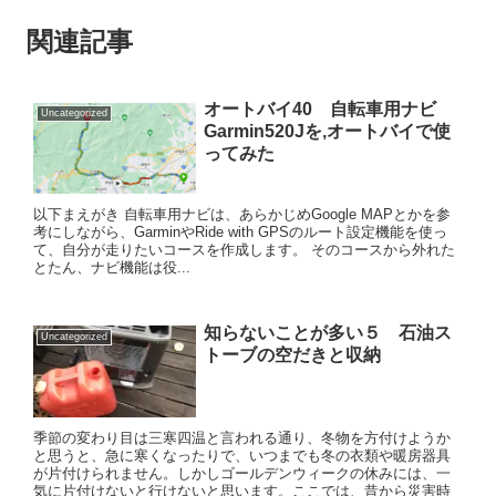
関連記事
オートバイ40 自転車用ナビ
Uncategorized
Garmin520Jを,オートバイで使
ってみた
以下まえがき 自転車用ナビは、あらかじめGoogle MAPとかを参
考にしながら、GarminやRide with GPSのルート設定機能を使っ
て、自分が走りたいコースを作成します。 そのコースから外れた
とたん、ナビ機能は役...
知らないことが多い５ 石油ス
Uncategorized
トーブの空だきと収納
季節の変わり目は三寒四温と言われる通り、冬物を方付けようか
と思うと、急に寒くなったりで、いつまでも冬の衣類や暖房器具
が片付けられません。しかしゴールデンウィークの休みには、一
気に片付けないと行けないと思います。ここでは、昔から災害時