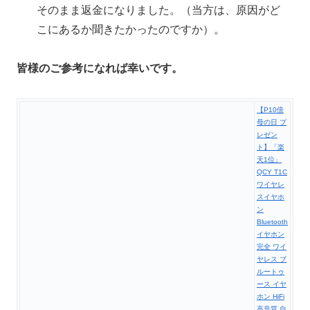
そのまま返金になりました。（当方は、原因がど
こにあるか聞きたかったのですか）。
皆様のご参考になれば幸いです。
【P10倍
母の日 プ
レゼン
ト】「楽
天1位」
QCY T1C
ワイヤレ
スイヤホ
ン
Bluetooth
イヤホン
完全 ワイ
ヤレス ブ
ルートゥ
ース イヤ
ホン HiFi
高音質 自