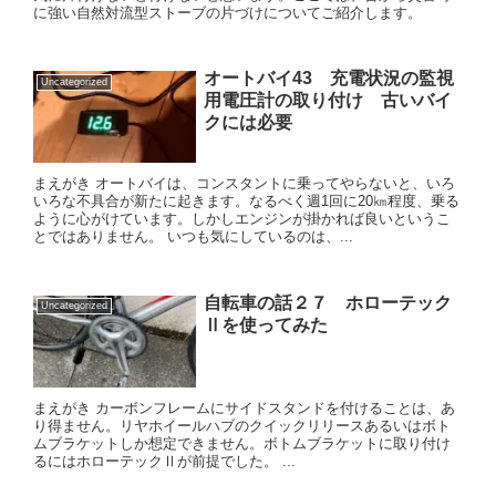
に強い自然対流型ストーブの片づけについてご紹介します。
オートバイ43 充電状況の監視
Uncategorized
用電圧計の取り付け 古いバイ
クには必要
まえがき オートバイは、コンスタントに乗ってやらないと、いろ
いろな不具合が新たに起きます。なるべく週1回に20㎞程度、乗る
ように心がけています。しかしエンジンが掛かれば良いというこ
とではありません。 いつも気にしているのは、...
自転車の話２７ ホローテック
Uncategorized
Ⅱを使ってみた
まえがき カーボンフレームにサイドスタンドを付けることは、あ
り得ません。リヤホイールハブのクイックリリースあるいはボト
ムブラケットしか想定できません。ボトムブラケットに取り付け
るにはホローテックⅡが前提でした。 ...