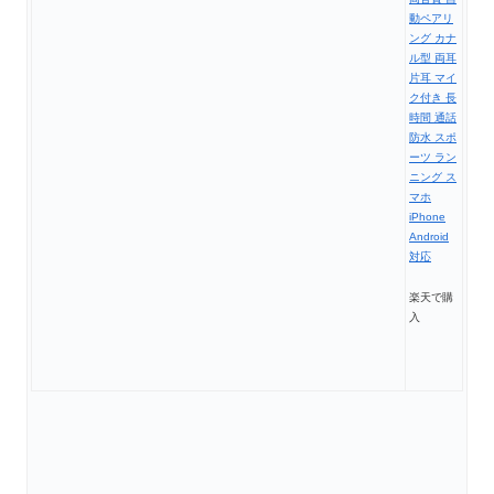
動ペアリ
ング カナ
ル型 両耳
片耳 マイ
ク付き 長
時間 通話
防水 スポ
ーツ ラン
ニング ス
マホ
iPhone
Android
対応
楽天で購
入