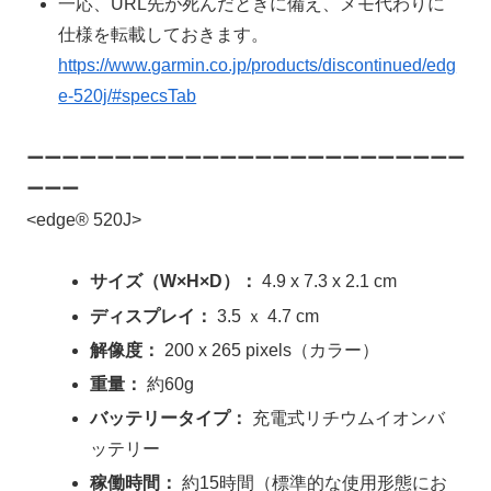
一応、URL先が死んだときに備え、メモ代わりに
仕様を転載しておきます。
https://www.garmin.co.jp/products/discontinued/edg
e-520j/#specsTab
ーーーーーーーーーーーーーーーーーーーーーーーーー
ーーー
<edge® 520J>
サイズ（W×H×D）：
4.9 x 7.3 x 2.1 cm
ディスプレイ：
3.5 ｘ 4.7 cm
解像度：
200 x 265 pixels（カラー）
重量：
約60g
バッテリータイプ：
充電式リチウムイオンバ
ッテリー
稼働時間：
約15時間（標準的な使用形態にお