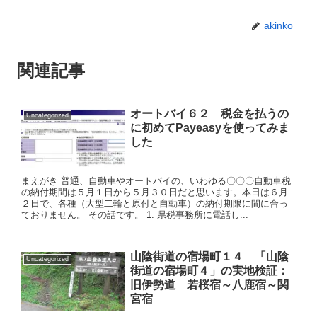
akinko
関連記事
オートバイ６２ 税金を払うの
Uncategorized
に初めてPayeasyを使ってみま
した
まえがき 普通、自動車やオートバイの、いわゆる〇〇〇自動車税
の納付期間は５月１日から５月３０日だと思います。本日は６月
２日で、各種（大型二輪と原付と自動車）の納付期限に間に合っ
ておりません。 その話です。 1. 県税事務所に電話し...
山陰街道の宿場町１４ 「山陰
Uncategorized
街道の宿場町４」の実地検証：
旧伊勢道 若桜宿～八鹿宿～関
宮宿