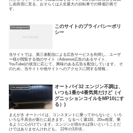
し由良宿に至る、おそらくは人生最大の自転車での帰省計画で
す。
このサイトのプライバシーポリ
Uncategorized
シー
当サイトでは、第三者配信による広告サービスを利用し、ユーザ
ー様が閲覧する他のサイト（Adsense広告のあるサイト、
YouTube)の状況に応じて、興味のある広告を配信しています。 そ
のため、当サイトや他サイトへのアクセスに関する情報...
オートバイ32 エンジン不調は、
Uncategorized
いつも1番か4番気筒だけど（イ
グニッションコイルをMP10にす
る）)
まえがき オートバイは、コンスタントに乗ってやらないと、いろ
いろな不具合が新たに起きます。 なるべく週1回、20㎞程度、乗
るように心がけています。エンジンが掛かれば良いということだ
けではありませんけれども。 22年の3月頃...