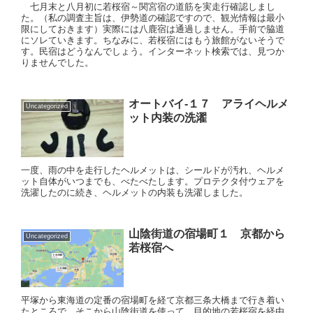
七月末と八月初に若桜宿～関宮宿の道筋を実走行確認しまし
た。（私の調査主旨は、伊勢道の確認ですので、観光情報は最小
限にしておきます）実際には八鹿宿は通過しません。手前で脇道
にソレていきます。ちなみに、若桜宿にはもう旅館がないそうで
す。民宿はどうなんでしょう。インターネット検索では、見つか
りませんでした。
オートバイ-１７ アライヘルメ
Uncategorized
ット内装の洗濯
一度、雨の中を走行したヘルメットは、シールドが汚れ、ヘルメ
ット自体がいつまでも、べたべたします。プロテクタ付ウェアを
洗濯したのに続き、ヘルメットの内装も洗濯しました。
山陰街道の宿場町１ 京都から
Uncategorized
若桜宿へ
平塚から東海道の定番の宿場町を経て京都三条大橋まで行き着い
たところで、そこから山陰街道を使って、目的地の若桜宿を経由