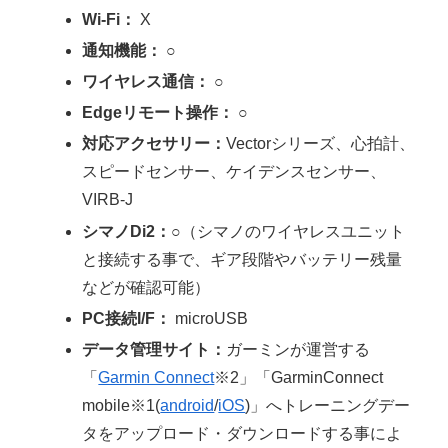
Wi-Fi：
X
通知機能：
○
ワイヤレス通信：
○
Edgeリモート操作：
○
対応アクセサリー：
Vectorシリーズ、心拍計、
スピードセンサー、ケイデンスセンサー、
VIRB-J
シマノDi2：
○（シマノのワイヤレスユニット
と接続する事で、ギア段階やバッテリー残量
などが確認可能）
PC接続I/F：
microUSB
データ管理サイト：
ガーミンが運営する
「
Garmin Connect
※2」「GarminConnect
mobile※1(
android
/
iOS
)」へトレーニングデー
タをアップロード・ダウンロードする事によ